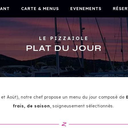
RANT
CARTE & MENUS
EVENEMENTS
RÉSER
LE PIZZAIOLE
PLAT DU JOUR
t et Août), notre chef propose un menu du jour composé de
frais, de saison
, soigneusement sélectionnés.