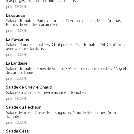
d'asperges, Tomates confites, Cressins
prix: 18.00€
L’Exotique
Salade, Tomates, Pamplemousse, Cœur de palmier, Mais, Ananas,
Blancs de volailles caramélisés
prix: 20.00€
La Paysanne
Salade, Pommes sautées, Œuf poché, Fêta, Tomates, Ail, Croûtons,
avec ou sans lardons
prix: 20.00€
La Landaise
Salade, Tomates, Foies de volaille, Gésiers de canard confits, Magret
de canard fumé
prix: 22.00€
Salade de Chèvre Chaud
Salade, Crottins de chèvre marinés, Tomates
prix: 18.00€
Salade du Pêcheur
Salade, Moules, Crevettes, Suppions ,Noix de St-Jacques, Surimi,
Tomates
prix: 22.00€
Salade César