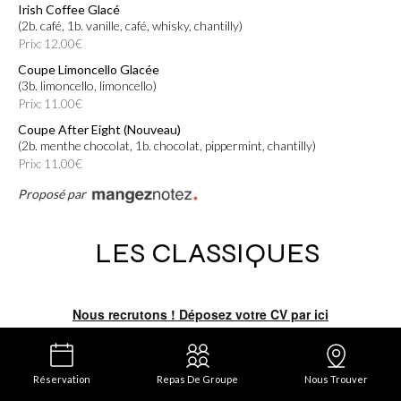
Irish Coffee Glacé
(2b. café, 1b. vanille, café, whisky, chantilly)
Prix: 12.00€
Coupe Limoncello Glacée
(3b. limoncello, limoncello)
Prix: 11.00€
Coupe After Eight (Nouveau)
(2b. menthe chocolat, 1b. chocolat, pippermint, chantilly)
Prix: 11.00€
Proposé par
LES CLASSIQUES
Dame Blanche
Nous recrutons ! Déposez votre CV par ici
(3b. vanille, chocolat chaud, chantilly)
Prix: 10.00€
Café Liégeois
(2b. café, 1b. vanille, café, chantilly)
Réservation
Repas De Groupe
Nous Trouver
Prix: 10.00€