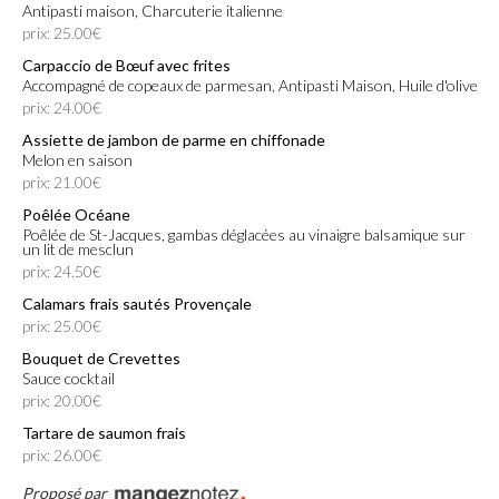
Antipasti maison, Charcuterie italienne
prix: 25.00€
Carpaccio de Bœuf avec frites
Accompagné de copeaux de parmesan, Antipasti Maison, Huile d'olive
prix: 24.00€
Assiette de jambon de parme en chiffonade
Melon en saison
prix: 21.00€
Poêlée Océane
Poêlée de St-Jacques, gambas déglacées au vinaigre balsamique sur
un lit de mesclun
prix: 24.50€
Calamars frais sautés Provençale
prix: 25.00€
Bouquet de Crevettes
Sauce cocktail
prix: 20.00€
Tartare de saumon frais
prix: 26.00€
Proposé par